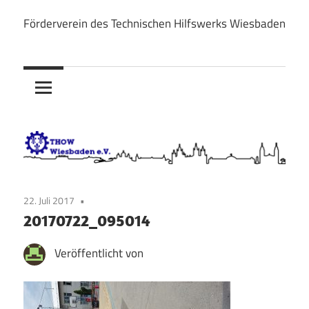
Zum
Förderverein des Technischen Hilfswerks Wiesbaden
Inhalt
THOW
springen
Wiesbaden
e.V.
22. Juli 2017
20170722_095014
Veröffentlicht von