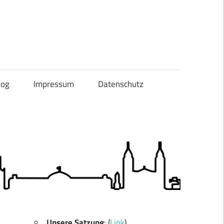
og
Impressum
Datenschutz
Unsere Satzung
: (
Link
)