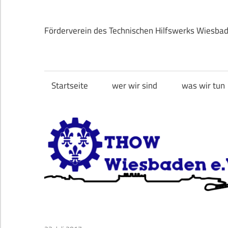
Zum
Inhalt
Förderverein des Technischen Hilfswerks Wiesba
springen
THOW
Wiesbaden
Startseite
wer wir sind
was wir tun
e.V.