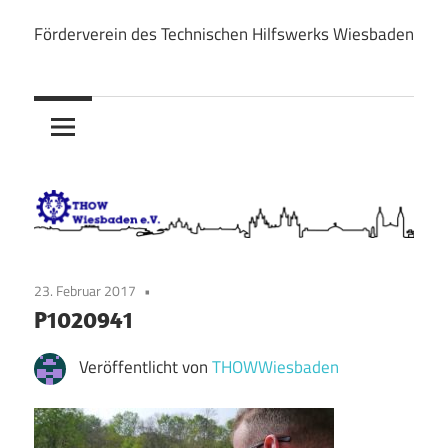
Zum
Förderverein des Technischen Hilfswerks Wiesbaden
Inhalt
THOW
springen
Wiesbaden
e.V.
23. Februar 2017
P1020941
Veröffentlicht von
THOWWiesbaden