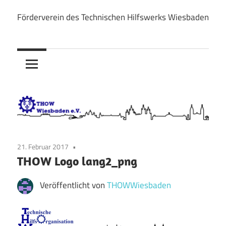
Zum
Förderverein des Technischen Hilfswerks Wiesbaden
Inhalt
THOW
springen
Wiesbaden
e.V.
21. Februar 2017
THOW Logo lang2_png
Veröffentlicht von
THOWWiesbaden