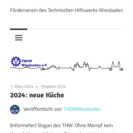
Zum
Förderverein des Technischen Hilfswerks Wiesbaden
Inhalt
THOW
springen
Wiesbaden
e.V.
7. März 2024
Projekte 2024
2024: neue Küche
Veröffentlicht von
THOWWiesbaden
(Informeller) Slogan des THW: Ohne Mampf kein