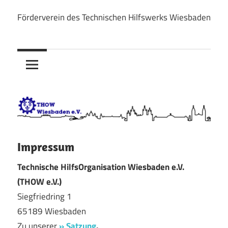
Zum
Förderverein des Technischen Hilfswerks Wiesbaden
Inhalt
THOW
springen
Wiesbaden
e.V.
Impressum
Technische HilfsOrganisation Wiesbaden e.V.
(THOW e.V.)
Siegfriedring 1
65189 Wiesbaden
Zu unserer
» Satzung
.