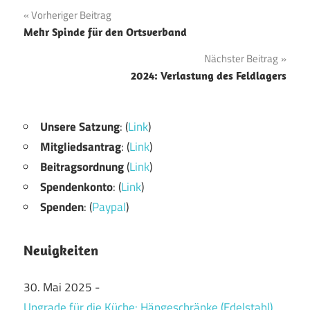
Beitragsnavigation
Vorheriger Beitrag
Mehr Spinde für den Ortsverband
Nächster Beitrag
2024: Verlastung des Feldlagers
Unsere Satzung
: (
Link
)
Mitgliedsantrag
: (
Link
)
Beitragsordnung
(
Link
)
Spendenkonto
: (
Link
)
Spenden
: (
Paypal
)
Neuigkeiten
30. Mai 2025
-
Upgrade für die Küche: Hängeschränke (Edelstahl)