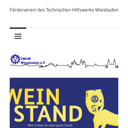
Zum
Förderverein des Technischen Hilfswerks Wiesbaden
Inhalt
THOW
springen
Wiesbaden
e.V.