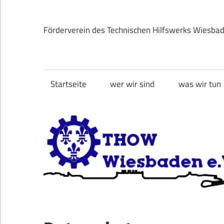
Zum
Inhalt
Förderverein des Technischen Hilfswerks Wiesba
springen
THOW
Wiesbaden
Startseite
wer wir sind
was wir tun
e.V.