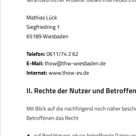
Mathias Lück
Siegfriedring 1
65189 Wiesbaden
Telefon:
0611/74 2 62
E-Mail:
thow@thw-wiesbaden.de
Internet:
www.thow-ev.de
II. Rechte der Nutzer und Betroffe
Mit Blick auf die nachfolgend noch näher besc
Betroffenen das Recht
auf Bestätigung, ob sie betreffende Daten ve