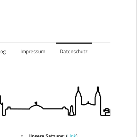
og
Impressum
Datenschutz
Unsere Satzung
: (
Link
)