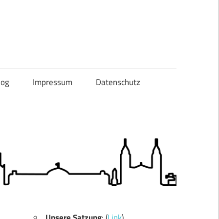
og
Impressum
Datenschutz
Unsere Satzung
: (
Link
)