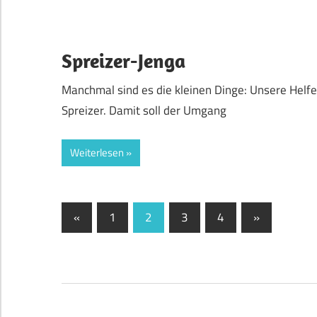
Spreizer-Jenga
Manchmal sind es die kleinen Dinge: Unsere Helfer
Spreizer. Damit soll der Umgang
Weiterlesen
Seitennummerierung
Vorherige
Nächste
«
1
2
3
4
»
Beiträge
Beiträge
der
Beiträge