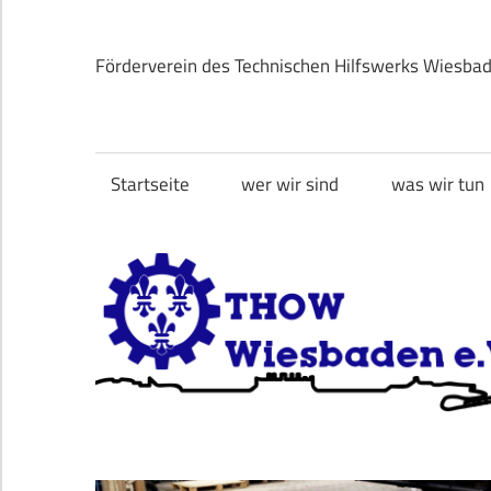
Zum
Inhalt
Förderverein des Technischen Hilfswerks Wiesba
springen
THOW
Wiesbaden
Startseite
wer wir sind
was wir tun
e.V.