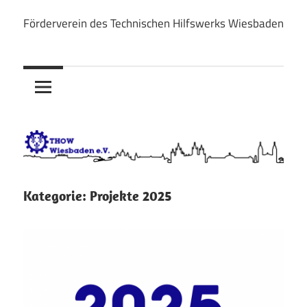
Zum
Förderverein des Technischen Hilfswerks Wiesbaden
Inhalt
THOW
springen
Wiesbaden
e.V.
Kategorie:
Projekte 2025