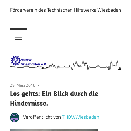
Zum
Förderverein des Technischen Hilfswerks Wiesbaden
Inhalt
THOW
springen
Wiesbaden
e.V.
29. März 2018
Los gehts: Ein Blick durch die
Hindernisse.
Veröffentlicht von
THOWWiesbaden