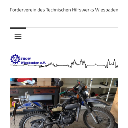
Zum
Förderverein des Technischen Hilfswerks Wiesbaden
Inhalt
THOW
springen
Wiesbaden
e.V.