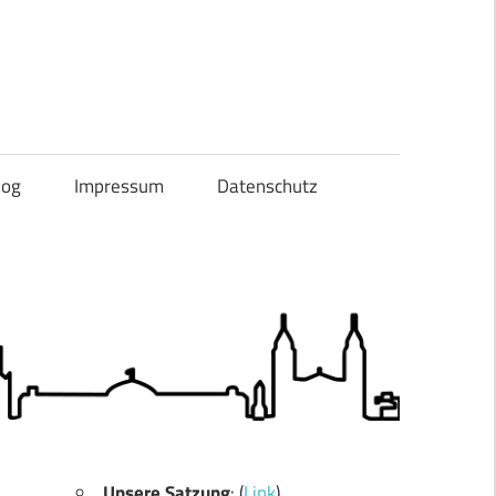
og
Impressum
Datenschutz
Unsere Satzung
: (
Link
)