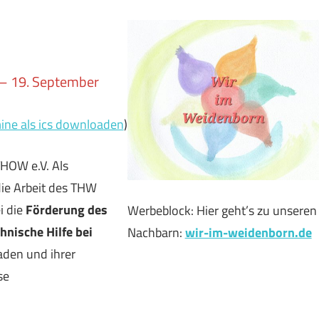
t – 19. September
ine als ics downloaden
)
THOW e.V. Als
die Arbeit des THW
i die
Förderung des
Werbeblock: Hier geht’s zu unseren
hnische Hilfe bei
Nachbarn:
wir-im-weidenborn.de
aden und ihrer
se