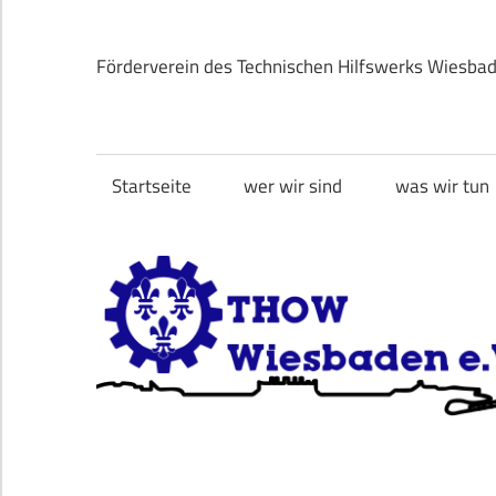
Zum
Inhalt
Förderverein des Technischen Hilfswerks Wiesba
springen
THOW
Wiesbaden
Startseite
wer wir sind
was wir tun
e.V.