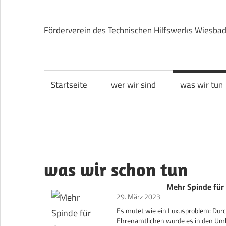
Zum
Inhalt
Förderverein des Technischen Hilfswerks Wiesba
springen
THOW
Wiesbaden
Startseite
wer wir sind
was wir tun
e.V.
was wir schon tun
Mehr Spinde für
29. März 2023
Es mutet wie ein Luxusproblem: Durc
Ehrenamtlichen wurde es in den Umkl