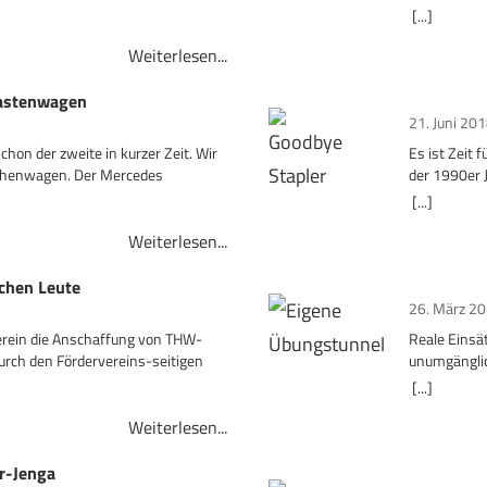
haben wir f
[...]
Weiterlesen...
astenwagen
21. Juni 20
chon der zweite in kurzer Zeit. Wir
Es ist Zeit 
chenwagen. Der Mercedes
der 1990er J
[...]
Weiterlesen...
chen Leute
26. März 2
Verein die Anschaffung von THW-
Reale Einsät
rch den Fördervereins-seitigen
unumgänglic
und Fahrze
[...]
Weiterlesen...
r-Jenga