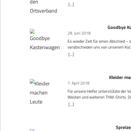
[...]
Goodbye K
28. Juni 2018
Es wieder Zeit für einen Abschied – s
verabschieden uns von unserem Kü
[...]
Kleider ma
7. April 2018
Für unsere Helfer unterstützte der 
Westen und weiteren THW-Shirts. Du
Zuschuss wurden die Eigenbeiträge
[...]
Spreize