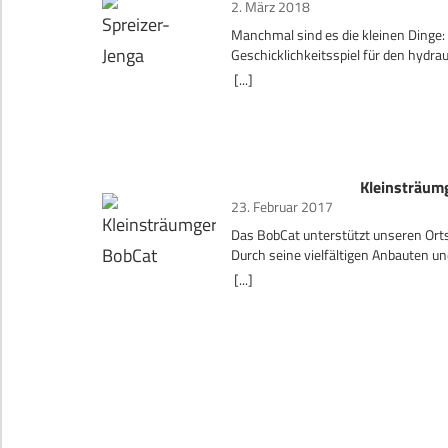
2. März 2018
Manchmal sind es die kleinen Dinge: 
Geschicklichkeitsspiel für den hydrau
Umgang
[...]
Kleinsträum
23. Februar 2017
Das BobCat unterstützt unseren Ort
Durch seine vielfältigen Anbauten u
Wendeeigenschaften ist er nicht nur
[...]