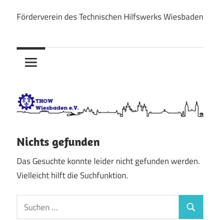
Zum
Förderverein des Technischen Hilfswerks Wiesbaden
Inhalt
THOW
springen
Wiesbaden
e.V.
Nichts gefunden
Das Gesuchte konnte leider nicht gefunden werden.
Vielleicht hilft die Suchfunktion.
Suchen
Suchen
nach: