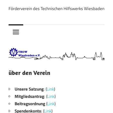
Zum
Förderverein des Technischen Hilfswerks Wiesbaden
Inhalt
THOW
springen
Wiesbaden
e.V.
über den Verein
Unsere Satzung
: (
Link
)
Mitgliedsantrag
: (
Link
)
Beitragsordnung
(
Link
)
Spendenkonto
: (
Link
)