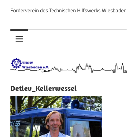
Zum
Förderverein des Technischen Hilfswerks Wiesbaden
Inhalt
THOW
springen
Wiesbaden
e.V.
Detlev_Kellerwessel