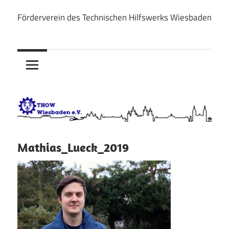
Zum
Förderverein des Technischen Hilfswerks Wiesbaden
Inhalt
THOW
springen
Wiesbaden
e.V.
Mathias_Lueck_2019