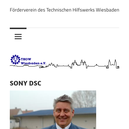
Zum
Förderverein des Technischen Hilfswerks Wiesbaden
Inhalt
THOW
springen
Wiesbaden
e.V.
SONY DSC