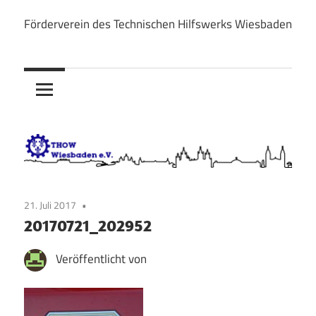
Zum
Förderverein des Technischen Hilfswerks Wiesbaden
Inhalt
THOW
springen
Wiesbaden
e.V.
21. Juli 2017
20170721_202952
Veröffentlicht von