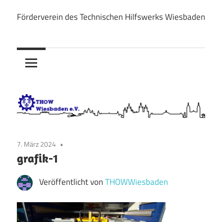
Zum
Förderverein des Technischen Hilfswerks Wiesbaden
Inhalt
THOW
springen
Wiesbaden
e.V.
7. März 2024
grafik-1
Veröffentlicht von
THOWWiesbaden