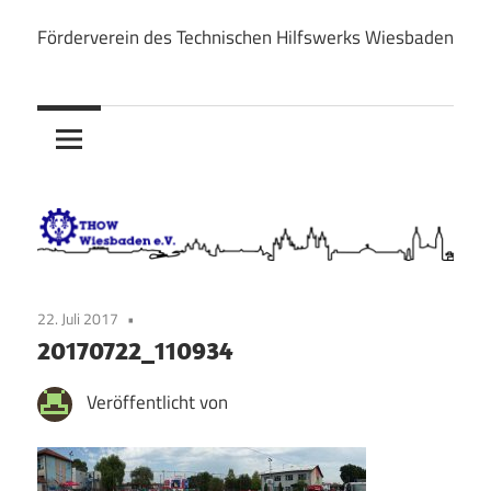
Zum
Förderverein des Technischen Hilfswerks Wiesbaden
Inhalt
THOW
springen
Wiesbaden
e.V.
22. Juli 2017
20170722_110934
Veröffentlicht von