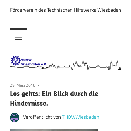
Zum
Förderverein des Technischen Hilfswerks Wiesbaden
Inhalt
THOW
springen
Wiesbaden
e.V.
29. März 2018
Los gehts: Ein Blick durch die
Hindernisse.
Veröffentlicht von
THOWWiesbaden