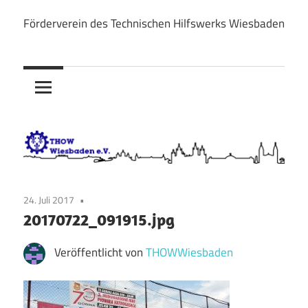
Zum
Förderverein des Technischen Hilfswerks Wiesbaden
Inhalt
THOW
springen
Wiesbaden
e.V.
24. Juli 2017
20170722_091915.jpg
Veröffentlicht von
THOWWiesbaden