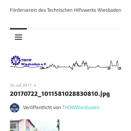
Zum
Förderverein des Technischen Hilfswerks Wiesbaden
Inhalt
THOW
springen
Wiesbaden
e.V.
24. Juli 2017
20170722_1011581028830810.jpg
Veröffentlicht von
THOWWiesbaden