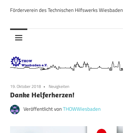
Zum
Förderverein des Technischen Hilfswerks Wiesbaden
Inhalt
THOW
springen
Wiesbaden
e.V.
19. Oktober 2018
Neuigkeiten
Danke Helferherzen!
Veröffentlicht von
THOWWiesbaden