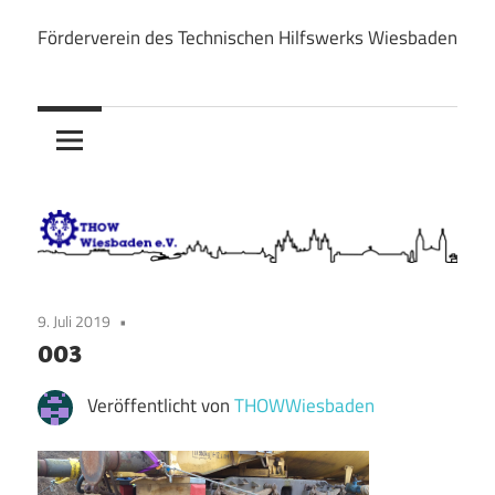
Zum
Förderverein des Technischen Hilfswerks Wiesbaden
Inhalt
THOW
springen
Wiesbaden
e.V.
9. Juli 2019
003
Veröffentlicht von
THOWWiesbaden