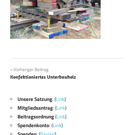
Beitragsnavigation
Vorheriger Beitrag
Konfektioniertes Unterbauholz
Unsere Satzung
: (
Link
)
Mitgliedsantrag
: (
Link
)
Beitragsordnung
(
Link
)
Spendenkonto
: (
Link
)
Spenden
: (
Paypal
)