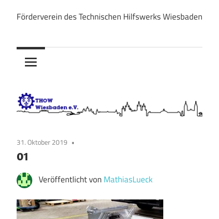
Zum
Förderverein des Technischen Hilfswerks Wiesbaden
Inhalt
THOW
springen
Wiesbaden
e.V.
31. Oktober 2019
01
Veröffentlicht von
MathiasLueck