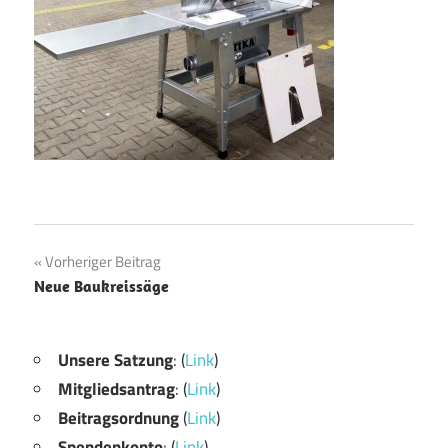
Beitragsnavigation
Vorheriger Beitrag
Neue Baukreissäge
Unsere Satzung
: (
Link
)
Mitgliedsantrag
: (
Link
)
Beitragsordnung
(
Link
)
Spendenkonto
: (
Link
)