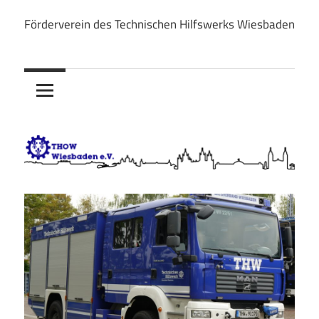
Zum
Förderverein des Technischen Hilfswerks Wiesbaden
Inhalt
THOW
springen
Wiesbaden
e.V.