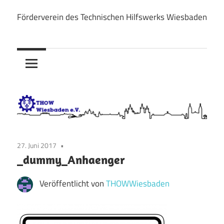
Zum
Förderverein des Technischen Hilfswerks Wiesbaden
Inhalt
THOW
springen
Wiesbaden
e.V.
27. Juni 2017
_dummy_Anhaenger
Veröffentlicht von
THOWWiesbaden