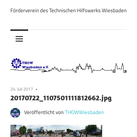
Zum
Förderverein des Technischen Hilfswerks Wiesbaden
Inhalt
THOW
springen
Wiesbaden
e.V.
24. Juli 2017
20170722_1107501111812662.jpg
Veröffentlicht von
THOWWiesbaden