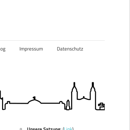
og
Impressum
Datenschutz
Unsere Satzung
: (
Link
)