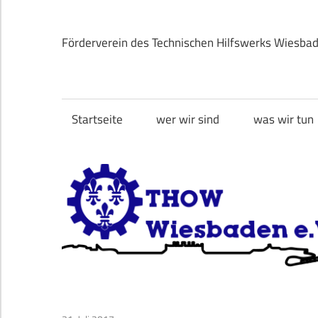
Zum
Inhalt
Förderverein des Technischen Hilfswerks Wiesba
springen
THOW
Wiesbaden
Startseite
wer wir sind
was wir tun
e.V.