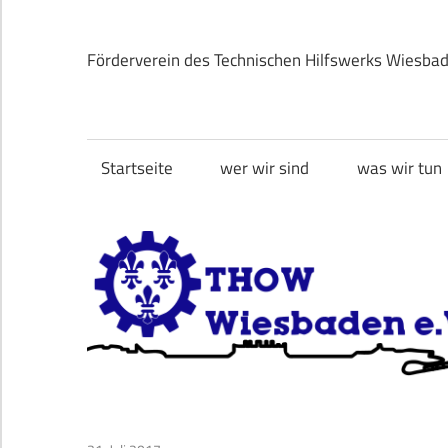
Zum
Inhalt
Förderverein des Technischen Hilfswerks Wiesba
springen
THOW
Wiesbaden
Startseite
wer wir sind
was wir tun
e.V.