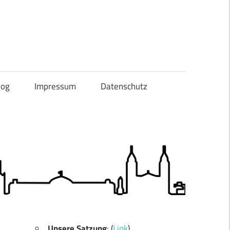
og
Impressum
Datenschutz
Unsere Satzung
: (
Link
)